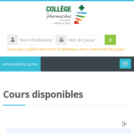
Passer
au
contenu
principal
Nom
d'utilisateur
Connexion
Mot
Vous avez oublié votre nom d'utilisateur et/ou votre mot de passe ?
de
passe
eformations cpcms
Formation Chaine du froid
Cours disponibles
Formation Qualité en officine
Rechercher
des
Env
cours