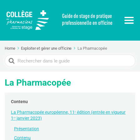
Home
Exploiter et gérer une officine
La Pharmacopée
Search
For
La Pharmacopée
Contenu
La Pharmacopée européenne, 11ᵉ édition (entrée en vigueur
1ᵉʳ janvier 2023)
Présentation
Contenu