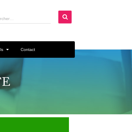
rcher…
ls
Contact
TE